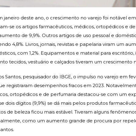
aneiro deste ano, o crescimento no varejo foi notável em s
am-se os artigos farmacêuticos, médicos, ortopédicos e de
aumento de 9,9%. Outros artigos de uso pessoal e domés
o 4,8%. Livros, jornais, revistas e papelaria viram um au
sticos, com 1,2%. Equipamentos e material para escritório
nto tecidos, vestuário e calçados tiveram um crescimento 
os Santos, pesquisador do IBGE, o impulso no varejo em fe
que registraram desempenhos fracos em 2023. Notavelment
cos, ortopédicos e de perfumaria destacou-se com um exp
 dois dígitos (9,9%) se dá mais pelos produtos farmacêuti
os de beleza ficou mais estável. Tiveram alguns fenômenos
onalmente, como um aumento grande de procura por repele
antos.