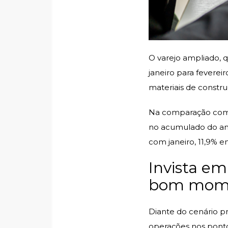
O varejo ampliado, q
janeiro para feverei
materiais de constr
Na comparação com f
no acumulado do ano
com janeiro, 11,9% e
Invista em
bom momen
Diante do cenário p
operações nos ponto