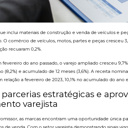
ue inclui materiais de construção e venda de veículos e p
ro. O comércio de veículos, motos, partes e peças cresceu 
ução recuaram 0,2%.
evereiro do ano passado, o varejo ampliado cresceu 9,7%
 (8,2%) e acumulado de 12 meses (3,6%). A receita nomin
m relação a fevereiro de 2023, 10,1% no acumulado do ano 
 parcerias estratégicas e apro
to varejista
romissor, as marcas encontram uma oportunidade única par
s de venda. Com o setor varejista demonstrando sinais vig