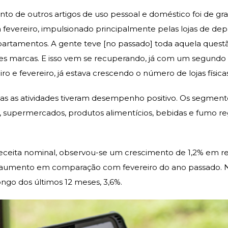
nto de outros artigos de uso pessoal e doméstico foi de gr
 fevereiro, impulsionado principalmente pelas lojas de dep
partamentos. A gente teve [no passado] toda aquela quest
andes marcas. E isso vem se recuperando, já com um segund
ro e fevereiro, já estava crescendo o número de lojas físic
as as atividades tiveram desempenho positivo. Os segmento
 supermercados, produtos alimentícios, bebidas e fumo reg
receita nominal, observou-se um crescimento de 1,2% em rel
aumento em comparação com fevereiro do ano passado. N
ongo dos últimos 12 meses, 3,6%.