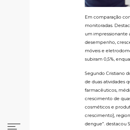
Em comparação com j
monitoradas. Destac
um impressionante 
desempenho, crescend
móveis e eletrodomé
subiram 0,5%, enqua
Segundo Cristiano d
de duas atividades 
farmacêuticos, médi
crescimento de quase
cosméticos e produt
crescimento], regi
dengue”. destacou S