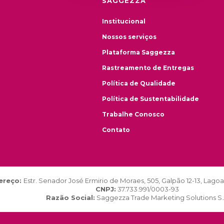
SAGGEZZA
Institucional
Nossos serviços
Plataforma Saggezza
Rastreamento de Entregas
Política de Qualidade
Política de Sustentabilidade
Trabalhe Conosco
Contato
ereço:
Estr. Senador José Ermirio de Moraes, 505, Galpão 12-13, Lago
CNPJ:
37.733.991/0003-93
Razão Social:
Saggezza Trade Marketing Solutions S