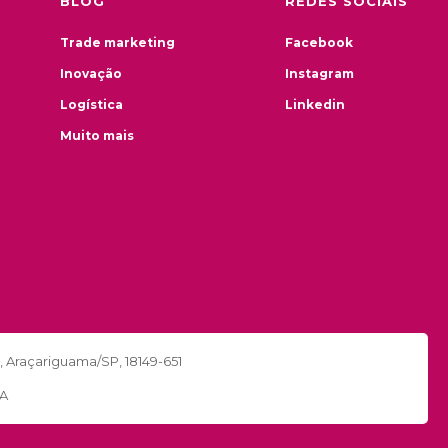
BLOG
REDES SOCIAIS
Trade marketing
Facebook
Inovação
Instagram
Logística
Linkedin
Muito mais
a, Araçariguama/SP, 18149-651
.A