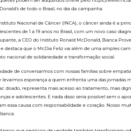
tíquetes podem ser adquiridos online pelo
https://www.mcdia
Donald’s de todo o Brasil, no dia da campanha.
stituto Nacional de Câncer (INCA), o câncer ainda é a pri
lescentes de 1 a 19 anos no Brasil, com um novo caso diagn
upante, a CEO do Instituto Ronald McDonald, Bianca Proved
a e destaca que o McDia Feliz vai além de uma simples ca
o nacional de solidariedade e transformação social.
idade de conversarmos com nossas famílias sobre empatia
e levarmos esperança a quem enfrenta uma das jornadas mais
ac doado, representa mais acesso ao tratamento, mais dig
anças e adolescentes. E nada disso seria possível sem o ap
çam essa causa com responsabilidade e coração. Nosso mu
 Bianca.
itamos que negócios de verdade também transformam vidas.