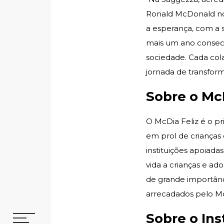
Ronald McDonald no
a esperança, com a s
mais um ano consecu
sociedade. Cada col
jornada de transfor
Sobre o McD
O McDia Feliz é o p
em prol de crianças 
instituições apoiad
vida a crianças e ad
de grande importânci
arrecadados pelo Mc
Sobre o In