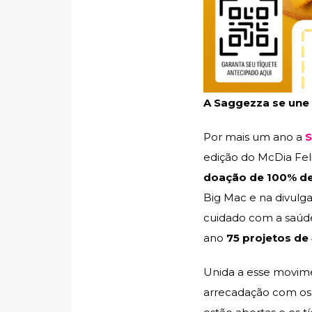
A Saggezza se une 
Por mais um ano a
S
edição do McDia Fel
doação de 100% de
Big Mac e na divulgaç
cuidado com a saúde
ano
75 projetos de 
Unida a esse movime
arrecadação com os 