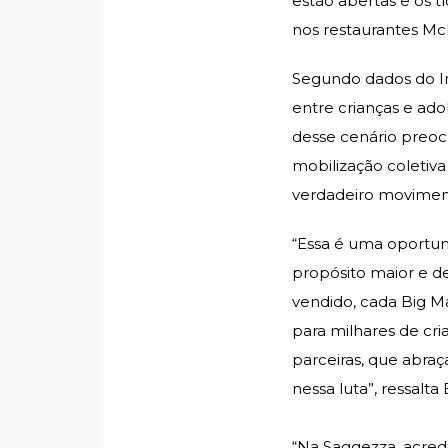
estão abertas e os 
nos restaurantes Mc
Segundo dados do In
entre crianças e ado
desse cenário preoc
mobilização coletiv
verdadeiro moviment
“Essa é uma oportun
propósito maior e d
vendido, cada Big M
para milhares de cri
parceiras, que abra
nessa luta”, ressalta
“Na Saggezza, acred