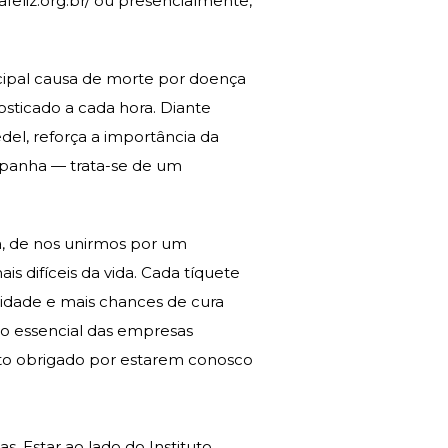
feliz.org.br/
ou presencialmente,
ncipal causa de morte por doença
osticado a cada hora. Diante
el, reforça a importância da
mpanha — trata-se de um
, de nos unirmos por um
 difíceis da vida. Cada tíquete
nidade e mais chances de cura
oio essencial das empresas
ito obrigado por estarem conosco
 Estar ao lado do Instituto